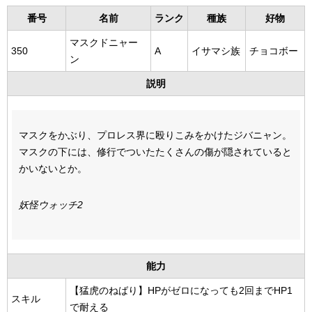
番号
名前
ランク
種族
好物
マスクドニャー
350
A
イサマシ族
チョコボー
ン
説明
マスクをかぶり、プロレス界に殴りこみをかけたジバニャン。
マスクの下には、修行でついたたくさんの傷が隠されていると
かいないとか。
妖怪ウォッチ2
能力
【猛虎のねばり】HPがゼロになっても2回までHP1
スキル
で耐える