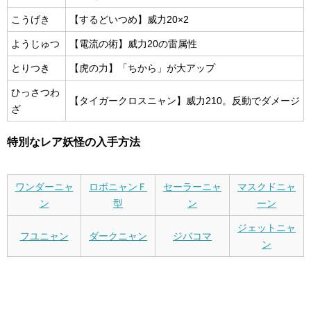
こうげき
【するどいつめ】威力20×2
ようじゅつ
【電流の術】威力20の雷属性
とりつき
【虎の力】「ちから」が大アップ
ひっさつわ
【タイガークロスニャン】威力210。反動でダメージ
ざ
特別なレア妖怪の入手方法
ワンダーニャ
ロボニャンＦ
セーラーニャ
マスクドニャ
ン
型
ン
ーン
ジェットニャ
フユニャン
ダークニャン
ジバコマ
ン