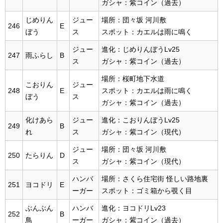
ガシャ：紫コイン（過去）
じめりん
ジュー
場所：団々坂 河川敷
246
E
ぼう
ス
スポット：カエルは雨に鳴く
ジュー
進化：じめりんぼうLv25
247
雨ふらし
B
ス
ガシャ：紫コイン（過去）
場所：桜町地下水道
こおりん
ジュー
248
E
スポット：カエルは雨に鳴く
ぼう
ス
ガシャ：紫コイン（過去）
化けあら
ジュー
進化：こおりんぼうLv25
249
B
れ
ス
ガシャ：紫コイン（現代）
ジュー
場所：団々坂 河川敷
250
たらりん
D
ス
ガシャ：紫コイン（現代）
ハンバ
場所：さくら住宅街 怪しい路地裏
251
ヨコドリ
E
ーガー
スポット：ゴミ箱から覗く目
ぶんぶん
ハンバ
進化：ヨコドリLv23
252
B
鳥
ーガー
ガシャ：紫コイン（過去）