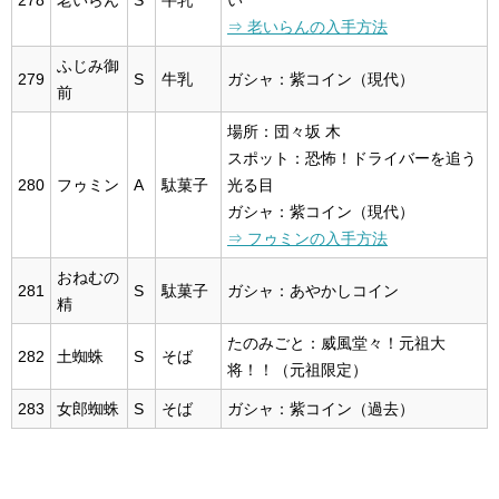
278
老いらん
S
牛乳
い
⇒ 老いらんの入手方法
ふじみ御
279
S
牛乳
ガシャ：紫コイン（現代）
前
場所：団々坂 木
スポット：恐怖！ドライバーを追う
280
フゥミン
A
駄菓子
光る目
ガシャ：紫コイン（現代）
⇒ フゥミンの入手方法
おねむの
281
S
駄菓子
ガシャ：あやかしコイン
精
たのみごと：威風堂々！元祖大
282
土蜘蛛
S
そば
将！！（元祖限定）
283
女郎蜘蛛
S
そば
ガシャ：紫コイン（過去）