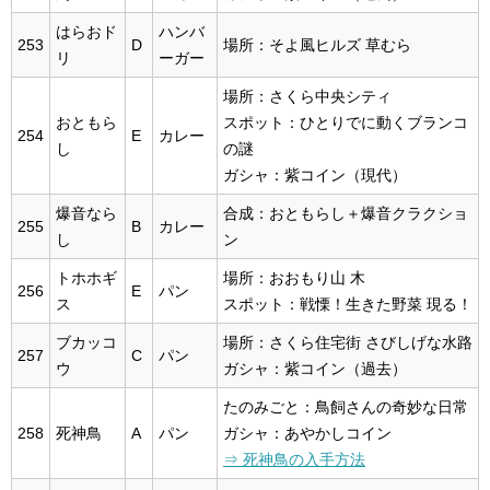
はらおド
ハンバ
253
D
場所：そよ風ヒルズ 草むら
リ
ーガー
場所：さくら中央シティ
おともら
スポット：ひとりでに動くブランコ
254
E
カレー
し
の謎
ガシャ：紫コイン（現代）
爆音なら
合成：おともらし＋爆音クラクショ
255
B
カレー
し
ン
トホホギ
場所：おおもり山 木
256
E
パン
ス
スポット：戦慄！生きた野菜 現る！
ブカッコ
場所：さくら住宅街 さびしげな水路
257
C
パン
ウ
ガシャ：紫コイン（過去）
たのみごと：鳥飼さんの奇妙な日常
258
死神鳥
A
パン
ガシャ：あやかしコイン
⇒ 死神鳥の入手方法