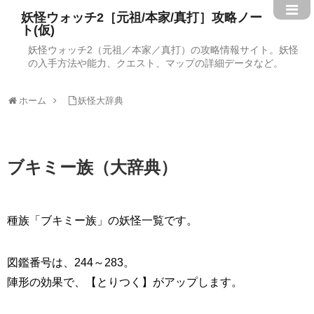
妖怪ウォッチ2［元祖/本家/真打］攻略ノー
ト(仮)
妖怪ウォッチ2（元祖／本家／真打）の攻略情報サイト。妖怪
の入手方法や能力、クエスト、マップの詳細データなど。
ホーム
妖怪大辞典
ブキミー族（大辞典）
種族「ブキミー族」の妖怪一覧です。
図鑑番号は、244～283。
陣形の効果で、【とりつく】がアップします。