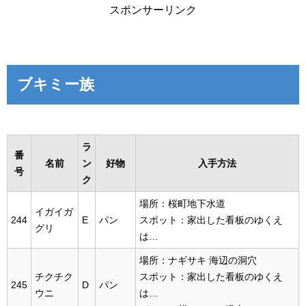
スポンサーリンク
ブキミー族
ラ
番
名前
ン
好物
入手方法
号
ク
場所：桜町地下水道
イガイガ
244
E
パン
スポット：家出した看板のゆくえ
グリ
は…
場所：ナギサキ 海辺の洞穴
チクチク
スポット：家出した看板のゆくえ
245
D
パン
ウニ
は…