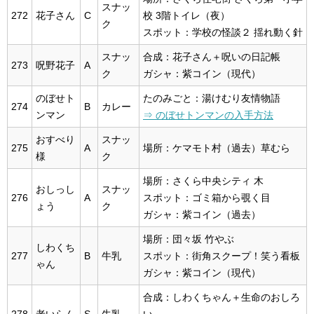
スナッ
272
花子さん
C
校 3階トイレ（夜）
ク
スポット：学校の怪談２ 揺れ動く針
スナッ
合成：花子さん＋呪いの日記帳
273
呪野花子
A
ク
ガシャ：紫コイン（現代）
のぼせト
たのみごと：湯けむり友情物語
274
B
カレー
ンマン
⇒ のぼせトンマンの入手方法
おすべり
スナッ
275
A
場所：ケマモト村（過去）草むら
様
ク
場所：さくら中央シティ 木
おしっし
スナッ
276
A
スポット：ゴミ箱から覗く目
ょう
ク
ガシャ：紫コイン（過去）
場所：団々坂 竹やぶ
しわくち
277
B
牛乳
スポット：街角スクープ！笑う看板
ゃん
ガシャ：紫コイン（現代）
合成：しわくちゃん＋生命のおしろ