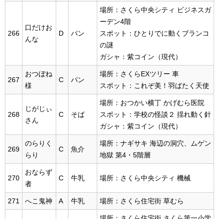
場所：さくら中央シティ ビジネスガ
ーデン4階
口だけお
266
D
パン
スポット：ひとりでに動くブランコ
んな
の謎
ガシャ：紫コイン（現代）
おつぼね
場所：さくらEXツリー 車
267
C
パン
様
スポット：これぞ美！羽ばたく天使
場所：おつかい横丁 かげむら医院
じがじぃ
268
C
そば
スポット：学校の怪談２ 揺れ動く針
さん
ガシャ：紫コイン（現代）
のらりく
場所：ナギサキ 海辺の洞穴、ムゲン
269
C
魚介
らり
地獄 第4・5階層
おならず
270
C
牛乳
場所：さくら中央シティ 機械
者
271
へこ鬼神
A
牛乳
場所：さくら住宅街 草むら
場所：さくら住宅街 さくら第一小学