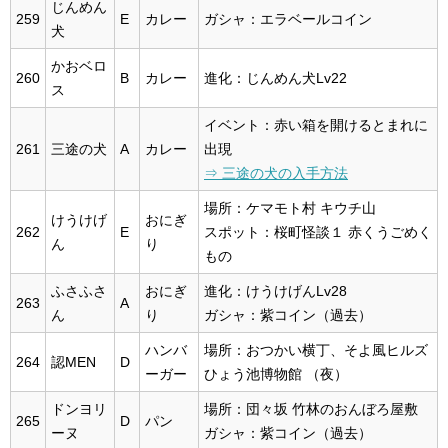
じんめん
259
E
カレー
ガシャ：エラベールコイン
犬
かおベロ
260
B
カレー
進化：じんめん犬Lv22
ス
イベント：赤い箱を開けるとまれに
261
三途の犬
A
カレー
出現
⇒ 三途の犬の入手方法
場所：ケマモト村 キウチ山
けうけげ
おにぎ
262
E
スポット：桜町怪談１ 赤くうごめく
ん
り
もの
ふさふさ
おにぎ
進化：けうけげんLv28
263
A
ん
り
ガシャ：紫コイン（過去）
ハンバ
場所：おつかい横丁、そよ風ヒルズ
264
認MEN
D
ーガー
ひょう池博物館 （夜）
ドンヨリ
場所：団々坂 竹林のおんぼろ屋敷
265
D
パン
ーヌ
ガシャ：紫コイン（過去）