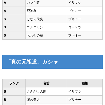
A
カブキ猿
イサマシ
A
死神鳥
ブキミー
S
ほむら天狗
ブキミー
S
ゴルニャン
ゴーケツ
S
おねむの精
ブキミー
「真の元祖道」ガシャ
ランク
名前
種族
B
さきがけの助
イサマシ
B
ほね美人
プリチー