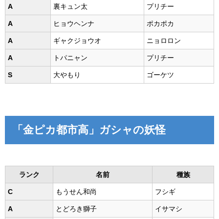
A
裏キュン太
プリチー
A
ヒョウヘンナ
ポカポカ
A
ギャクジョウオ
ニョロロン
A
トパニャン
プリチー
S
大やもり
ゴーケツ
「金ピカ都市高」ガシャの妖怪
ランク
名前
種族
C
もうせん和尚
フシギ
A
とどろき獅子
イサマシ