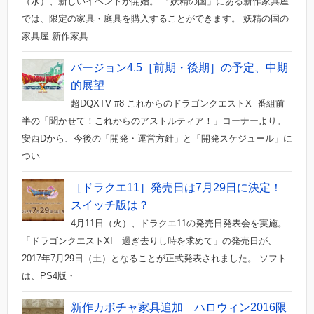
（水）、新しいイベントが開始。 「妖精の国」にある新作家具屋
では、限定の家具・庭具を購入することができます。 妖精の国の
家具屋 新作家具
バージョン4.5［前期・後期］の予定、中期
的展望
超DQXTV #8 これからのドラゴンクエストX 番組前
半の「聞かせて！これからのアストルティア！」コーナーより。
安西Dから、今後の「開発・運営方針」と「開発スケジュール」に
つい
［ドラクエ11］発売日は7月29日に決定！
スイッチ版は？
4月11日（火）、ドラクエ11の発売日発表会を実施。
「ドラゴンクエストXI 過ぎ去りし時を求めて」の発売日が、
2017年7月29日（土）となることが正式発表されました。 ソフト
は、PS4版・
新作カボチャ家具追加 ハロウィン2016限