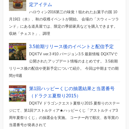
定アイテム
ハロウィン2016第三の味覚！狙われたお菓子の国 10
月19日（水）、秋の収穫イベントが開始。 会場の「スウィ～ツラ
ンド」にある道具屋では、限定の季節家具などを購入できます。
収納「チェスト」、調理
3.5前期リリース後のイベントと配信予定
DQXTV ver.3 #10 バージョン3.5 最新情報 DQXTVで
公開されたアップデート情報のまとめです。 3.5前期
リリース後の配信や更新予定について紹介。 今回は中期までの期
間が8週
第1回ハッピーくじの抽選結果と当選番号
（ドラクエ夏祭り2015）
DQXTV ドラゴンクエスト夏祭り2015 夏祭りのステー
ジにて、第1回アストルティア★ハッピーくじ「アストルティア3
周年夏祭りくじ」の抽選会を実施。 コーナー内で順次、各等賞の
当選番号が発表されて