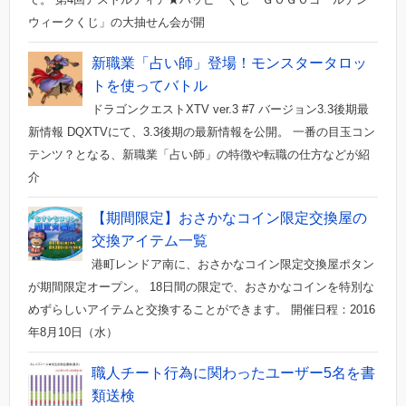
ウィークくじ」の大抽せん会が開
新職業「占い師」登場！モンスタータロッ
トを使ってバトル
ドラゴンクエストXTV ver.3 #7 バージョン3.3後期最
新情報 DQXTVにて、3.3後期の最新情報を公開。 一番の目玉コン
テンツ？となる、新職業「占い師」の特徴や転職の仕方などが紹
介
【期間限定】おさかなコイン限定交換屋の
交換アイテム一覧
港町レンドア南に、おさかなコイン限定交換屋ポタン
が期間限定オープン。 18日間の限定で、おさかなコインを特別な
めずらしいアイテムと交換することができます。 開催日程：2016
年8月10日（水）
職人チート行為に関わったユーザー5名を書
類送検