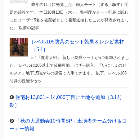
昨年の11月に発覚した、職人チート（ずる、騙す）問
題の続報です。 本日10月13日（木）、警視庁がチート行為に関わ
ったユーザー5名を被疑者として書類送検したことが発表されまし
た。 以前の記事
レベル105防具のセット効果＆レシピ素材
［5.1］
5.1「魔界大戦」 新しい防具セットが5つ追加されまし
た。 レベルは105以上で装備可能。バザー購入、「いにしえのゼ
ルメア」地下15階からの探索で入手できます。 以下、レベル105
防具の性能やセッ
住宅村13,001～14,000丁目に土地を追加［3.1前
期］
「秋の大運動会10時間SP」出演者チーム分け＆コ
ーナー情報