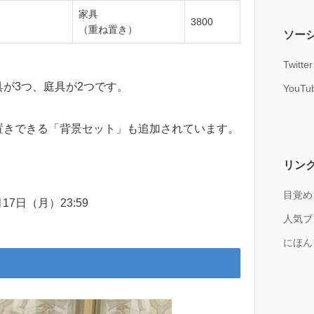
家具
3800
（重ね置き）
ソー
Twitt
が3つ、庭具が2つです。
YouTu
置きできる「背景セット」も追加されています。
リン
目覚め
月17日（月）23:59
人気ブ
にほん