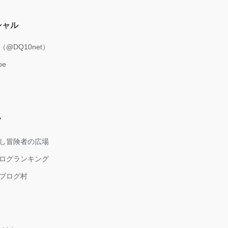
シャル
er（@DQ10net）
be
ク
し冒険者の広場
ログランキング
ブログ村