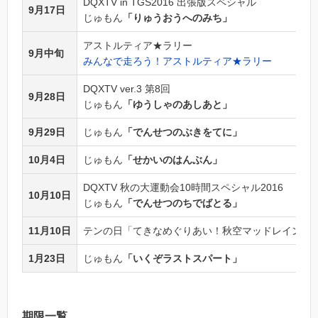
DQXTV in TGS2016 出張版スペシャル
9月17日
じゅもん
「りゅうおうへのみち」
アストルティア★ラリー
9月中旬
みんなで走ろう！アストルティア★ラリー
DQXTV ver.3 第8回
9月28日
じゅもん
「ゆうしゃのあしあと」
9月29日
じゅもん
「でんせつのぶきをてに」
10月4日
じゅもん
「せかいのはんぶん」
DQXTV 秋の大運動会10時間スペシャル2016
10月10日
じゅもん
「でんせつのちでばとる」
11月10日
テンの日「てきなめぐりあい！秋空マッドレインボ
1月23日
じゅもん
「いくぞラストスパート」
期限一覧