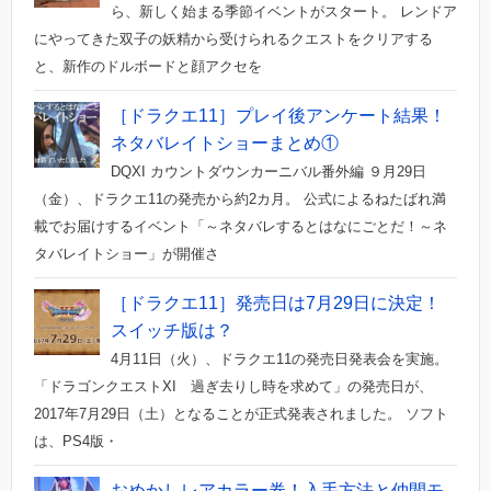
ら、新しく始まる季節イベントがスタート。 レンドア
にやってきた双子の妖精から受けられるクエストをクリアする
と、新作のドルボードと顔アクセを
［ドラクエ11］プレイ後アンケート結果！
ネタバレイトショーまとめ①
DQXI カウントダウンカーニバル番外編 ９月29日
（金）、ドラクエ11の発売から約2カ月。 公式によるねたばれ満
載でお届けするイベント「～ネタバレするとはなにごとだ！～ネ
タバレイトショー」が開催さ
［ドラクエ11］発売日は7月29日に決定！
スイッチ版は？
4月11日（火）、ドラクエ11の発売日発表会を実施。
「ドラゴンクエストXI 過ぎ去りし時を求めて」の発売日が、
2017年7月29日（土）となることが正式発表されました。 ソフト
は、PS4版・
おめかしレアカラー券！入手方法と仲間モ